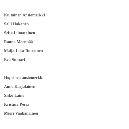
Kultainen Ansiomerkki
Salli Hakanen
Seija Liimatainen
Rauno Mäenpää
Maija-Liisa Ruusunen
Eva Suutari
Hopeinen ansiomerkki
Anne Karjalainen
Sisko Laine
Kristina Perez
Meeri Vaakanainen