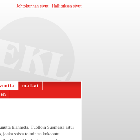
Johtokunnan sivut
|
Hallituksen sivut
vuotta
matkat
een
nutta tilannetta. Tuolloin Suomessa astui
, jonka soista toimintaa kokoontui