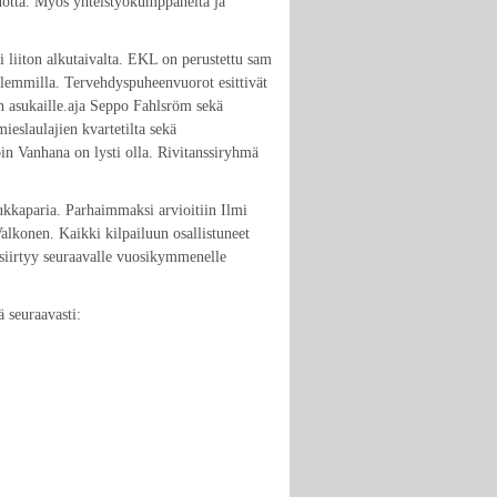
vuotta. Myös yhteistyökumppaneita ja
 liiton alkutaivalta. EKL on perustettu sam
lemmilla. Tervehdyspuheenvuorot esittivät
n asukaille.aja Seppo Fahlsröm sekä
ieslaulajien kvartetilta sekä
n Vanhana on lysti olla. Rivitanssiryhmä
 sukkaparia. Parhaimmaksi arvioitiin Ilmi
alkonen. Kaikki kilpailuun osallistuneet
s siirtyy seuraavalle vuosikymmenelle
ä seuraavasti: