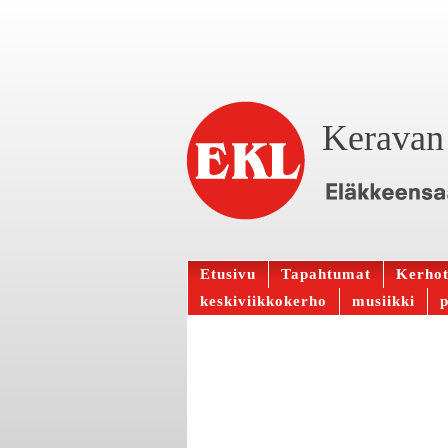
Keravan 
Etusivu
Tapahtumat
Kerho
keskiviikkokerho
musiikki