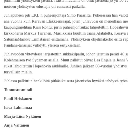
juhlimaan yhdistyksen jäseniä. Näistä muutama on ollut jäsenenä jo yli 30 
muiden yhdistysten edustajia oli runsaasti paikalla.
Juhlapuheen piti EKL:n puheenjohtaja Simo Paassilta. Puheessaan hän valotti
ana vuonna kuin Keravan Eläkkeensaajat, joten juhlavuosi on meneillään mo
kaupunginjohtaja Kirsi Rontu, pirin puheenjohtsukat lahjoitettiin Hopeahovi
kirkkoherra Markus Tirranen. Musiikkisiä kuultiin Jaana Alatalolta, Kerava m
SatumaaMarkku Liimataisen esittämänä. Yhdistyksen ohjelmakerho esitti räpi
Pandana-tanssijat viihdytti yleisöä esityksellään.
Juhlavuoden yhteydessä järjestettiin sukkakilpailu, johon jätettiin peräti 46
Kolehmaisen työ Sydämen asialla. Muut palkitut olivat Lea Enjala ja Jenni V
sukat lahjoitettiin Hopehovin asukkaille. Juhlien jälkeen 60-vuotias yhdisty
turvallisin mielin.
Juhlassa palkittiin henkilöitä pitkäaikaisesta jäsenistön hyväksi tehdystä työst
Tunnustusmitali
Pauli Heiskanen
Eeva Lahnamaa
Marja-Liisa Nykänen
Anja Valtanen