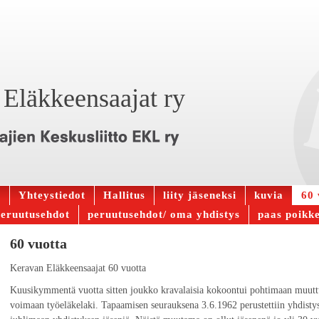
Eläkkeensaajat ry
t
Yhteystiedot
Hallitus
liity jäseneksi
kuvia
60 
peruutusehdot
peruutusehdot/ oma yhdistys
paas poikk
60 vuotta
Keravan Eläkkeensaajat 60 vuotta
Kuusikymmentä vuotta sitten joukko kravalaisia kokoontui pohtimaan muuttu
voimaan työeläkelaki. Tapaamisen seurauksena 3.6.1962 perustettiin yhdistys