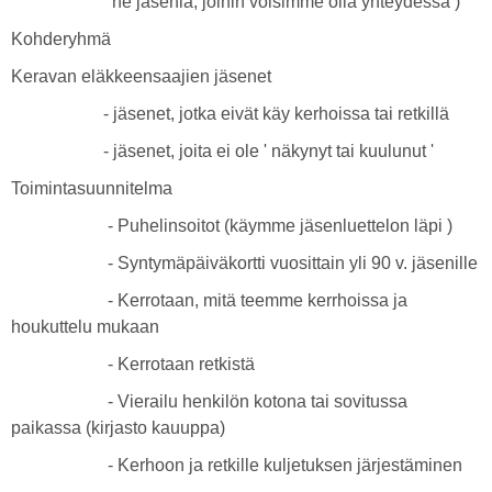
he jäseniä, joihin voisimme olla yhteydessä )
Kohderyhmä
Keravan eläkkeensaajien jäsenet
- jäsenet, jotka eivät käy kerhoissa tai retkillä
- jäsenet, joita ei ole ' näkynyt tai kuulunut '
Toimintasuunnitelma
- Puhelinsoitot (käymme jäsenluettelon läpi )
- Syntymäpäiväkortti vuosittain yli 90 v. jäsenille
- Kerrotaan, mitä teemme kerrhoissa ja
houkuttelu mukaan
- Kerrotaan retkistä
- Vierailu henkilön kotona tai sovitussa
paikassa (kirjasto kauuppa)
- Kerhoon ja retkille kuljetuksen järjestäminen