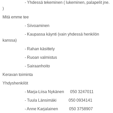
- Yhdessä tekeminen ( lukeminen, palapelit jne.
)
Mitä emme tee
- Siivoaminen
- Kaupassa käynti (vain yhdessä henkilön
kanssa)
- Rahan käsittely
- Ruoan valmistus
- Sairaanhoito
Keravan toiminta
Yhdyshenkilöt
- Marja-Liisa Nykänen 050 3247011
- Tuula Länsimäki 050 0934141
- Anne Karjalainen 050 3758907